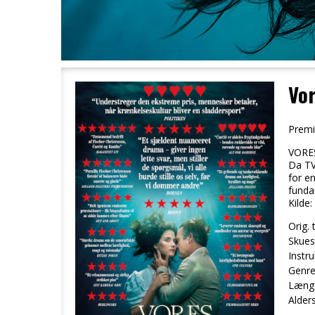
Vor
Premi
VORES
Da TV
for e
funda
Kilde:
Orig. t
Skuesp
Instru
Genre
Læng
Alder