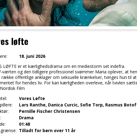
es løfte
ere:
18. juni 2026
 LØFTE er et kærlighedsdrama om en mediestorm set indefra.
-værten og den tidligere professionel svømmer Maria oplever, at hen
n række offentlige anklager om seksuelle krænkelser, tvinges hun til a
mentet for hendes liv. For kan kærligheden overleve, når tvivlen sæt
 Nordisk Film
itel:
Vores Løfte
illere:
Lars Ranthe, Danica Curcic, Sofie Torp, Rasmus Botof
ktør:
Pernille Fischer Christensen
:
Drama
de:
01:48
sgrænse:
Tilladt for børn over 11 år