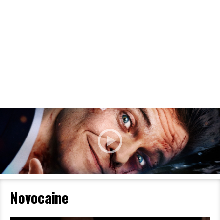
Filmdetaljer
HER KAN DU SE DETALJER OM OG
BESTILLE BILLETTER TIL DEN VALGTE
FILM
Novocaine