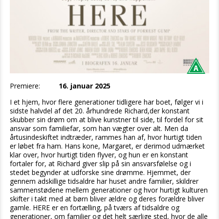
Premiere:
16. januar 2025
I et hjem, hvor flere generationer tidligere har boet, følger vi i
sidste halvdel af det 20. århundrede Richard,der konstant
skubber sin drøm om at blive kunstner til side, til fordel for sit
ansvar som familiefar, som han vægter over alt. Men da
årtusindeskiftet indtræder, rammes han af, hvor hurtigt tiden
er løbet fra ham. Hans kone, Margaret, er derimod udmærket
klar over, hvor hurtigt tiden flyver, og hun er en konstant
fortaler for, at Richard giver slip på sin ansvarsfølelse og i
stedet begynder at udforske sine drømme. Hjemmet, der
gennem adskillige tidsaldre har huset andre familier, skildrer
sammenstødene mellem generationer og hvor hurtigt kulturen
skifter i takt med at børn bliver ældre og deres forældre bliver
gamle. HERE er en fortælling, på tværs af tidsaldre og
generationer, om familier og det helt særlige sted, hvor de alle